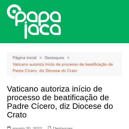
Ir
para
o
conteúdo
Página inicial
Destaques
Vaticano autoriza início de processo de beatificação de
Padre Cícero, diz Diocese do Crato
Vaticano autoriza início de
processo de beatificação de
Padre Cícero, diz Diocese do
Crato
agosto 20, 2022
Destaques