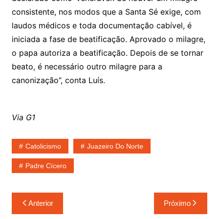
consistente, nos modos que a Santa Sé exige, com
laudos médicos e toda documentação cabível, é
iniciada a fase de beatificação. Aprovado o milagre,
o papa autoriza a beatificação. Depois de se tornar
beato, é necessário outro milagre para a
canonização”, conta Luís.
Via G1
Catolicismo
Juazeiro Do Norte
Padre Cícero
Navegação
Anterior
Próximo
de