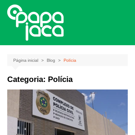
Ir
para
o
conteúdo
Página inicial
Blog
Polícia
Categoria:
Polícia