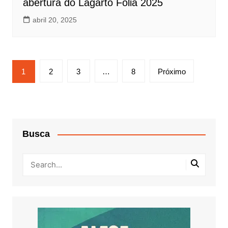
abertura do Lagarto Folia 2025
abril 20, 2025
Paginação
1
2
3
…
8
Próximo
de
posts
Busca