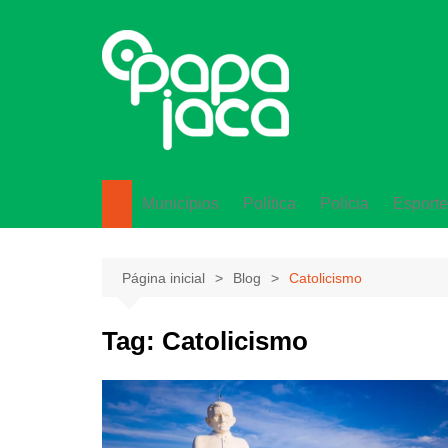
Ir
para
o
conteúdo
Municípios
Política
Polícia
Esporte
Lagarto
Página inicial
Blog
Catolicismo
Tag:
Catolicismo