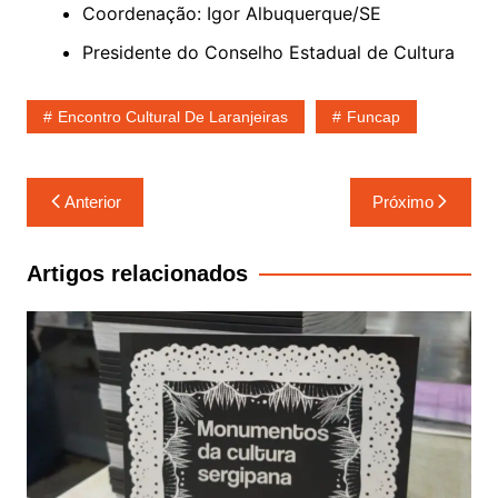
Coordenação: Igor Albuquerque/SE
Presidente do Conselho Estadual de Cultura
Encontro Cultural De Laranjeiras
Funcap
Navegação
Anterior
Próximo
de
Post
Artigos relacionados