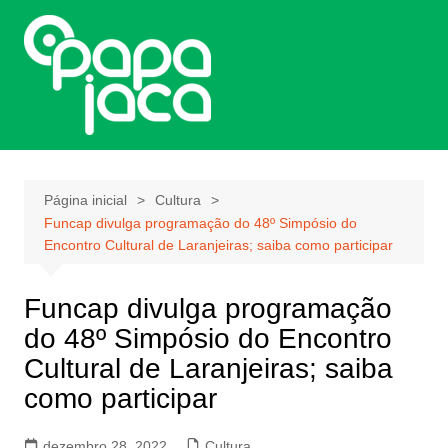
Ir
para
o
conteúdo
Página inicial
Cultura
Funcap divulga programação do 48º Simpósio do
Encontro Cultural de Laranjeiras; saiba como participar
Funcap divulga programação
do 48º Simpósio do Encontro
Cultural de Laranjeiras; saiba
como participar
dezembro 28, 2022
Cultura