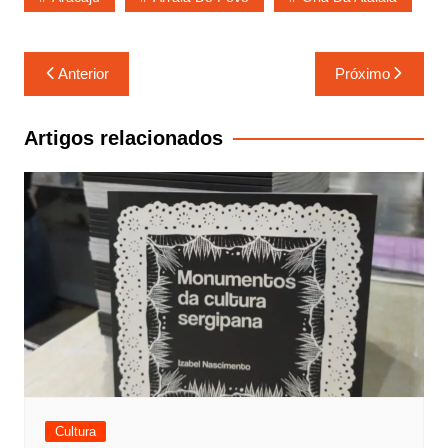
Navegação
Anterior
Próximo
de
Post
Artigos relacionados
Cultura