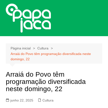
Ir
para
o
conteúdo
Página inicial
Cultura
Arraiá do Povo têm programação diversificada neste
domingo, 22
Arraiá do Povo têm
programação diversificada
neste domingo, 22
junho 22, 2025
Cultura