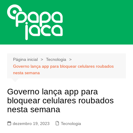
Ir
para
o
conteúdo
Página inicial
Tecnologia
Governo lança app para bloquear celulares roubados
nesta semana
Governo lança app para
bloquear celulares roubados
nesta semana
dezembro 19, 2023
Tecnologia