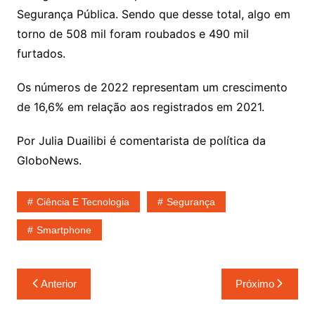
Segurança Pública. Sendo que desse total, algo em
torno de 508 mil foram roubados e 490 mil
furtados.
Os números de 2022 representam um crescimento
de 16,6% em relação aos registrados em 2021.
Por Julia Duailibi é comentarista de política da
GloboNews.
Ciência E Tecnologia
Segurança
Smartphone
Navegação
Anterior
Próximo
de