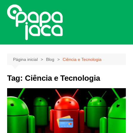
Ir
para
o
conteúdo
Página inicial
Blog
Ciência e Tecnologia
Tag:
Ciência e Tecnologia