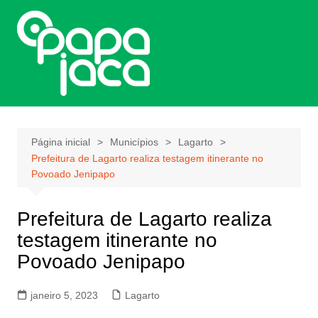
Ir
para
o
conteúdo
Página inicial
Municípios
Lagarto
Prefeitura de Lagarto realiza testagem itinerante no
Povoado Jenipapo
Prefeitura de Lagarto realiza
testagem itinerante no
Povoado Jenipapo
janeiro 5, 2023
Lagarto