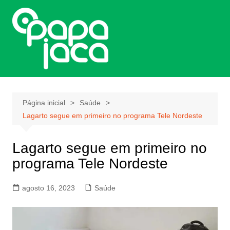
Ir
para
o
conteúdo
Página inicial
Saúde
Lagarto segue em primeiro no programa Tele Nordeste
Lagarto segue em primeiro no
programa Tele Nordeste
agosto 16, 2023
Saúde