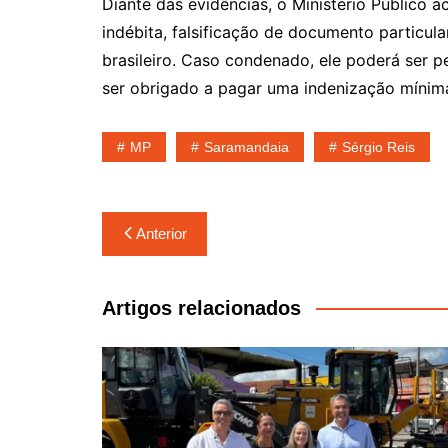
Diante das evidências, o Ministério Público 
indébita, falsificação de documento particula
brasileiro. Caso condenado, ele poderá ser 
ser obrigado a pagar uma indenização mínima 
MP
Saramandaia
Sérgio Reis
Navegação
Anterior
de
Post
Artigos relacionados