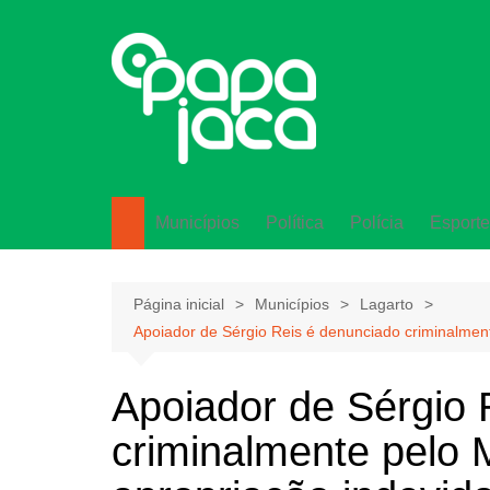
Ir
para
o
conteúdo
Municípios
Política
Polícia
Esporte
Lagarto
Página inicial
Municípios
Lagarto
Apoiador de Sérgio Reis é denunciado criminalmente
Apoiador de Sérgio 
criminalmente pelo M