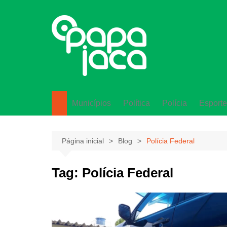
Ir
para
o
conteúdo
Municípios
Política
Polícia
Esporte
Lagarto
Página inicial
Blog
Polícia Federal
Tag:
Polícia Federal