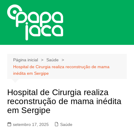
Ir
para
o
conteúdo
Página inicial
Saúde
Hospital de Cirurgia realiza reconstrução de mama
inédita em Sergipe
Hospital de Cirurgia realiza
reconstrução de mama inédita
em Sergipe
setembro 17, 2025
Saúde