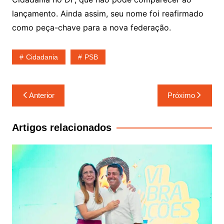
lançamento. Ainda assim, seu nome foi reafirmado
como peça-chave para a nova federação.
Cidadania
PSB
Navegação
Anterior
Próximo
de
Post
Artigos relacionados