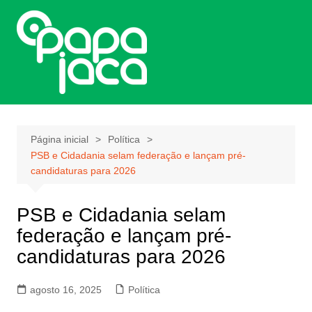
Ir
para
o
conteúdo
Página inicial
Política
PSB e Cidadania selam federação e lançam pré-
candidaturas para 2026
PSB e Cidadania selam
federação e lançam pré-
candidaturas para 2026
agosto 16, 2025
Política