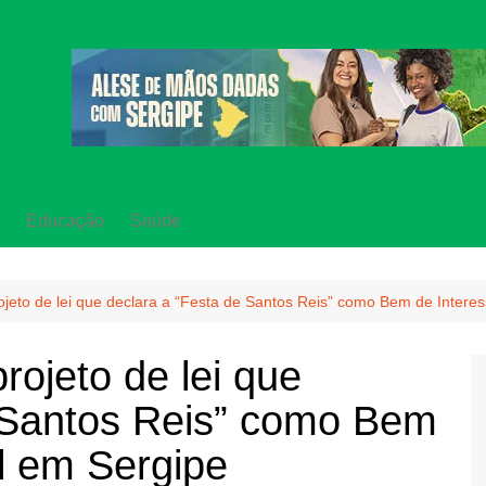
Educação
Saúde
jeto de lei que declara a “Festa de Santos Reis” como Bem de Interes
rojeto de lei que
e Santos Reis” como Bem
al em Sergipe