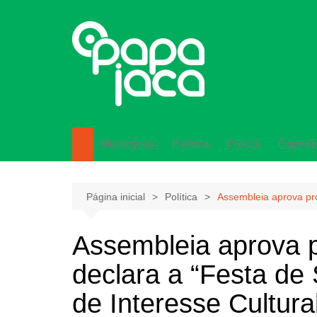
Ir
para
o
conteúdo
Municípios
Política
Polícia
Esporte
Lagarto
Página inicial
Política
Assembleia aprova pro
Assembleia aprova p
declara a “Festa d
de Interesse Cultur