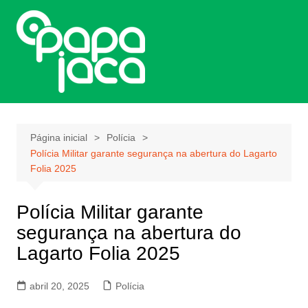
Ir
para
o
conteúdo
Página inicial
Polícia
Polícia Militar garante segurança na abertura do Lagarto
Folia 2025
Polícia Militar garante
segurança na abertura do
Lagarto Folia 2025
abril 20, 2025
Polícia