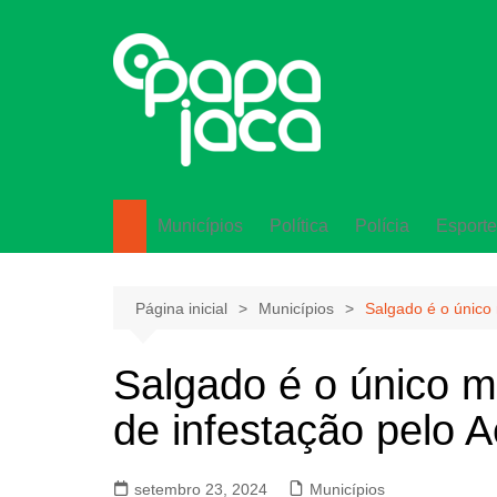
Ir
para
o
conteúdo
Municípios
Política
Polícia
Esporte
Lagarto
Página inicial
Municípios
Salgado é o único 
Salgado é o único mu
de infestação pelo 
setembro 23, 2024
Municípios