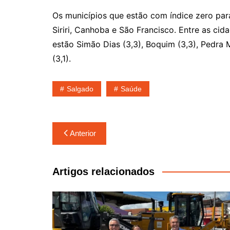
Os municípios que estão com índice zero par
Siriri, Canhoba e São Francisco. Entre as ci
estão Simão Dias (3,3), Boquim (3,3), Pedra 
(3,1).
Salgado
Saúde
Navegação
Anterior
de
Post
Artigos relacionados