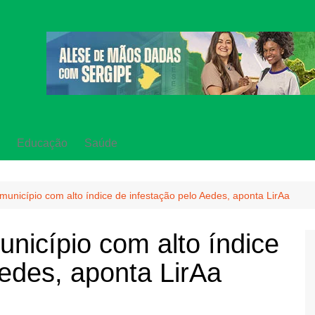
Educação
Saúde
município com alto índice de infestação pelo Aedes, aponta LirAa
nicípio com alto índice
Aedes, aponta LirAa