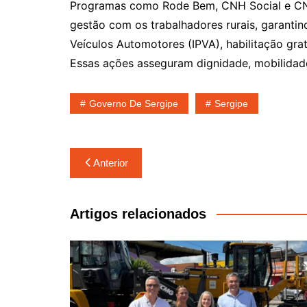
Programas como Rode Bem, CNH Social e C
gestão com os trabalhadores rurais, garanti
Veículos Automotores (IPVA), habilitação grat
Essas ações asseguram dignidade, mobilidad
Governo De Sergipe
Sergipe
Navegação
Anterior
de
Post
Artigos relacionados