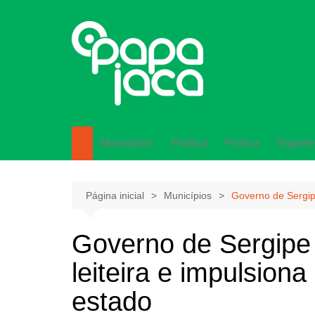
Ir
para
o
conteúdo
Municípios
Política
Polícia
Esporte
Lagarto
Página inicial
Municípios
Governo de Sergipe
Governo de Sergipe 
leiteira e impulsion
estado