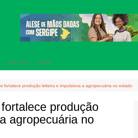
Educação
Saúde
 fortalece produção leiteira e impulsiona a agropecuária no estado
fortalece produção
a a agropecuária no