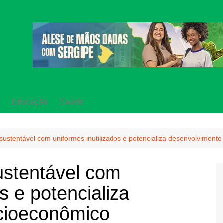
Educação
Saúde
sustentável com uniformes inutilizados e potencializa desenvolviment
ustentável com
s e potencializa
cioeconômico