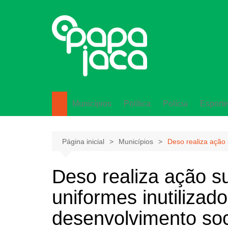
Ir
para
o
conteúdo
Municípios
Política
Polícia
Esporte
Lagarto
Página inicial
Municípios
Deso realiza ação 
Deso realiza ação s
uniformes inutilizado
desenvolvimento so