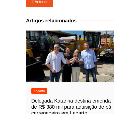
Navegação
Anterior
de
Post
Artigos relacionados
Lagarto
Delegada Katarina destina emenda
de R$ 380 mil para aquisição de pá
carregadeira em Lagarto