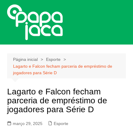
Ir
para
o
conteúdo
Página inicial
Esporte
Lagarto e Falcon fecham parceria de empréstimo de
jogadores para Série D
Lagarto e Falcon fecham
parceria de empréstimo de
jogadores para Série D
março 29, 2025
Esporte