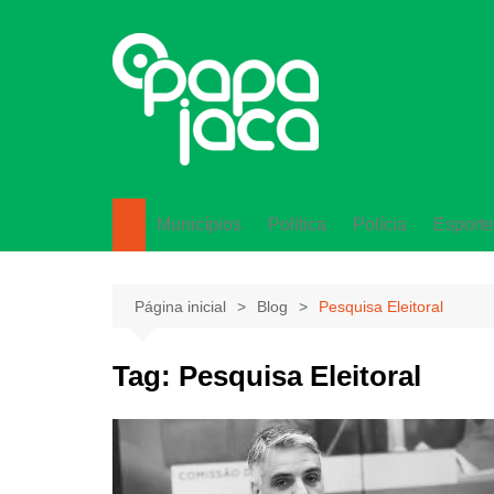
Ir
para
o
conteúdo
Municípios
Política
Polícia
Esporte
Lagarto
Página inicial
Blog
Pesquisa Eleitoral
Tag:
Pesquisa Eleitoral