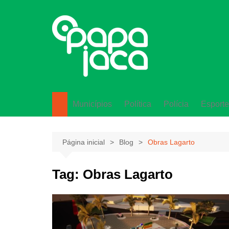
Ir
para
o
conteúdo
Municípios
Política
Polícia
Esporte
Lagarto
Página inicial
Blog
Obras Lagarto
Tag:
Obras Lagarto