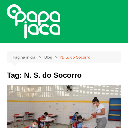
Ir
para
o
conteúdo
Página inicial
Blog
N. S. do Socorro
Tag:
N. S. do Socorro