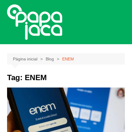
Ir
para
o
conteúdo
Página inicial
Blog
ENEM
Tag:
ENEM