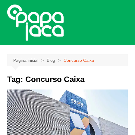
Ir
para
o
conteúdo
Página inicial
Blog
Concurso Caixa
Tag:
Concurso Caixa