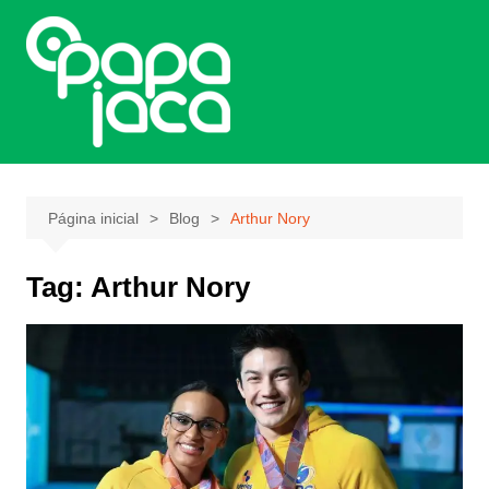
Ir
para
o
conteúdo
Página inicial
Blog
Arthur Nory
Tag:
Arthur Nory